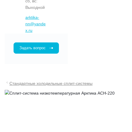
сб, вс:
Выходной
arktika-
nn@yande
x.ru
Задать вопрос
Стандартные холодильные сплит-системы