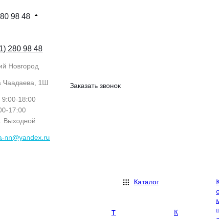
280 98 48
1) 280 98 48
ий Новгород
а Чаадаева, 1Ш
Заказать звонок
: 9:00-18:00
:00-17:00
с: Выходной
ka-nn@yandex.ru
Каталог
К
Т