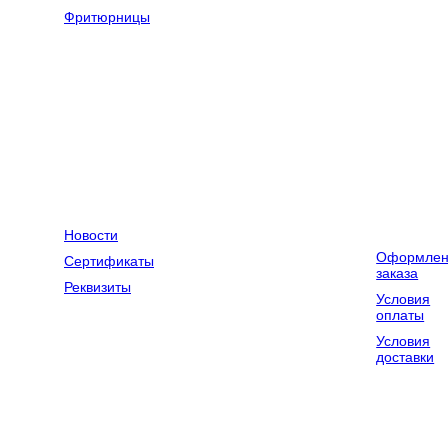
оборудование
Фритюрницы
Оборудование
Весовое
для химчисток
оборудование
и прачечных
Компания
Контакты
Доставка и
оплата
Новости
Оформлен
Сертификаты
заказа
Реквизиты
Условия
оплаты
Условия
доставки