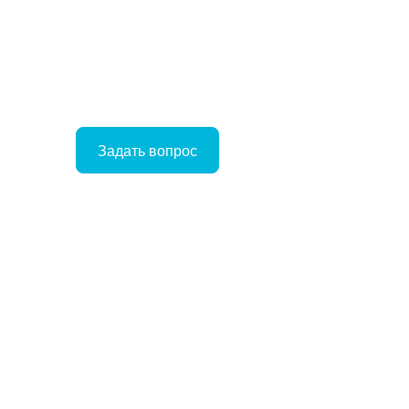
Задать вопрос
Войти
Корзина
ое
ние
Отложенные
Сравнение
товаров