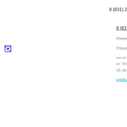
8 (831) 
8 (83
Нижн
Улиц
пн-чт
пт: 9
сб, в
arkti