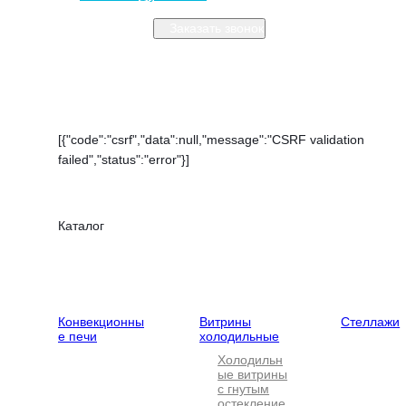
Заказать звонок
Закрыть меню
[{"code":"csrf","data":null,"message":"CSRF validation
failed","status":"error"}]
Каталог
Тепловое
Холодильное
Нейтральн
оборудование
оборудование
оборудова
Конвекционны
Витрины
Стеллажи
е печи
холодильные
Холодильн
ые витрины
с гнутым
остекление