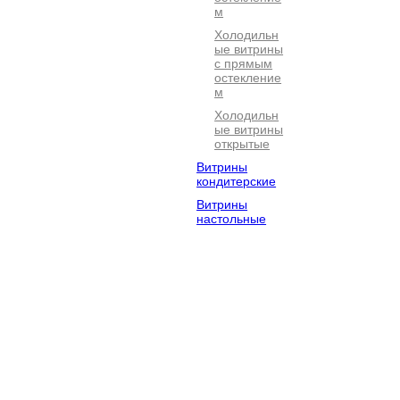
м
Холодильн
ые витрины
с прямым
остекление
м
Холодильн
ые витрины
открытые
Витрины
кондитерские
Витрины
настольные
Электромехан
Посудомоечно
Барное
ическое
е
оборудова
оборудование
оборудование
Оборудование
Хлебопекарно
Кофейное
для фастфуда
е
оборудова