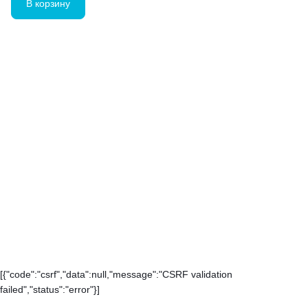
В корзину
[{"code":"csrf","data":null,"message":"CSRF validation
failed","status":"error"}]