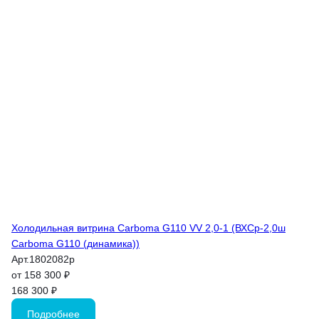
Холодильная витрина Carboma G110 VV 2,0-1 (ВХСр-2,0ш
Carboma G110 (динамика))
Арт.
1802082p
от 158 300 ₽
168 300 ₽
Подробнее