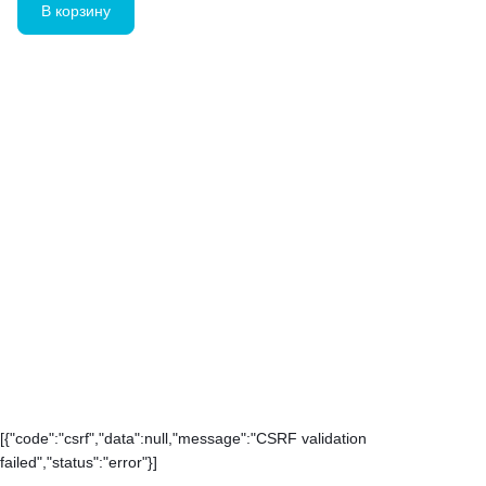
В корзину
[{"code":"csrf","data":null,"message":"CSRF validation
failed","status":"error"}]