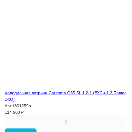
Холодильная витрина Carboma G85 SL 1,2-1 (ВХСн-1,2 Полюс
ЭКО)
Арт.
1801259p
114 500 ₽