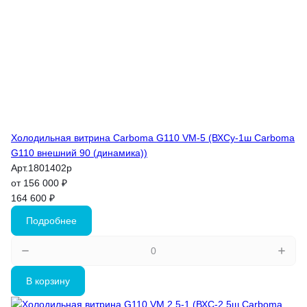
Холодильная витрина Carboma G110 VM-5 (ВХСу-1ш Carboma
G110 внешний 90 (динамика))
Арт.
1801402p
от 156 000 ₽
164 600 ₽
Подробнее
В корзину