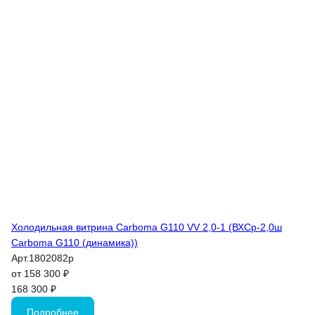
Холодильная витрина Carboma G110 VV 2,0-1 (ВХСр-2,0ш
Carboma G110 (динамика))
Арт.
1802082p
от 158 300 ₽
168 300 ₽
Подробнее