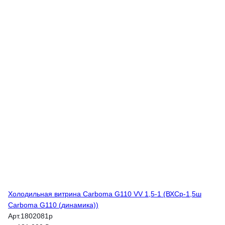
Холодильная витрина Carboma G110 VV 1,5-1 (ВХСр-1,5ш
Carboma G110 (динамика))
Арт.
1802081p