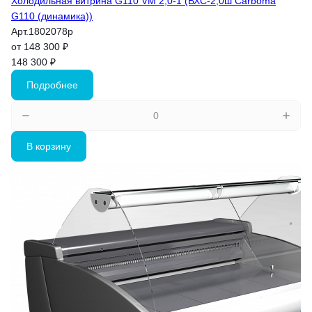
Холодильная витрина G110 VM 2,0-1 (ВХС-2,0ш Carboma
G110 (динамика))
Арт.
1802078p
от 148 300 ₽
148 300 ₽
Подробнее
В корзину