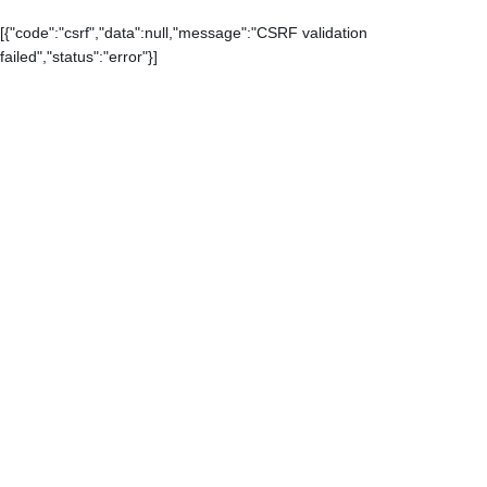
[{"code":"csrf","data":null,"message":"CSRF validation
failed","status":"error"}]
Каталог
Контакты
О компании
Доставка и оплата
Карта сайта