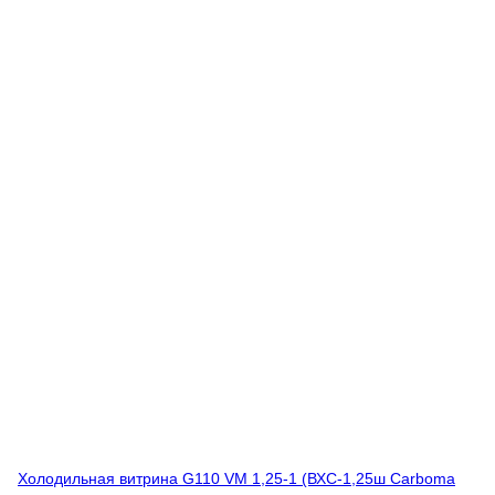
Холодильная витрина G110 VM 1,25-1 (ВХС-1,25ш Carboma