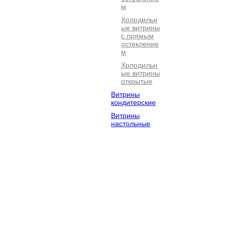
м
Холодильн
ые витрины
с прямым
остекление
м
Холодильн
ые витрины
открытые
Витрины
кондитерские
Витрины
настольные
Электромехан
Посудомоечно
Барное
ическое
е
оборудова
оборудование
оборудование
Оборудование
Хлебопекарно
Кофейное
для фастфуда
е
оборудова