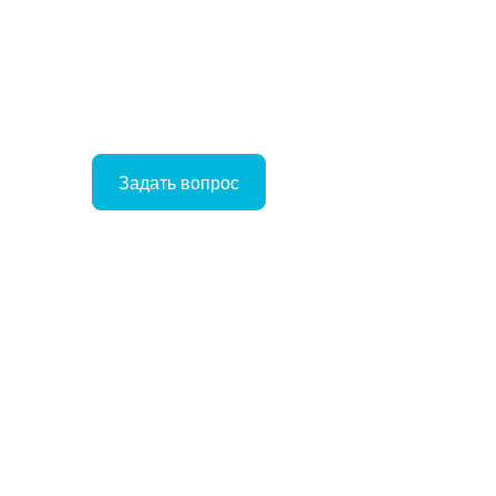
Задать вопрос
Войти
Корзина
ое
ние
Отложенные
Сравнение
товаров