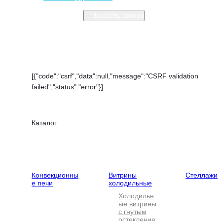
Заказать звонок
Закрыть меню
[{"code":"csrf","data":null,"message":"CSRF validation
failed","status":"error"}]
Каталог
Тепловое
Холодильное
Нейтральн
оборудование
оборудование
оборудова
Конвекционны
Витрины
Стеллажи
е печи
холодильные
Холодильн
ые витрины
с гнутым
остекление