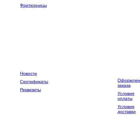
оборудование
Фритюрницы
Оборудование
Весовое
для химчисток
оборудование
и прачечных
Компания
Контакты
Доставка и
оплата
Новости
Оформлен
Сертификаты
заказа
Реквизиты
Условия
оплаты
Условия
доставки