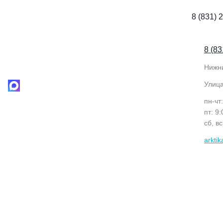
8 (831) 
8 (83
Нижн
Улиц
пн-чт
пт: 9
сб, в
arkti