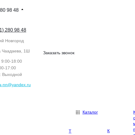
280 98 48
1) 280 98 48
ий Новгород
а Чаадаева, 1Ш
Заказать звонок
: 9:00-18:00
:00-17:00
с: Выходной
ka-nn@yandex.ru
Каталог
К
Т