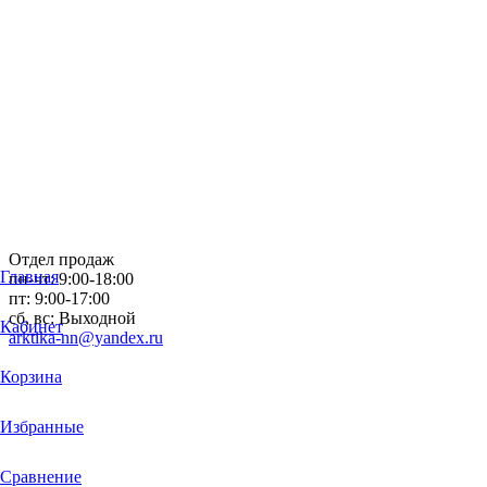
Отдел продаж
Главная
пн-чт: 9:00-18:00
пт: 9:00-17:00
сб, вс: Выходной
Кабинет
arktika-nn@yandex.ru
Корзина
Избранные
Сравнение