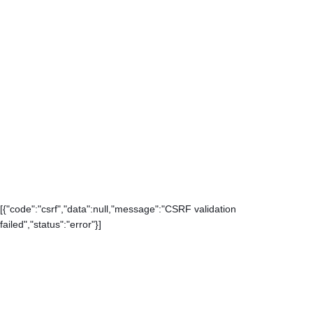
[{"code":"csrf","data":null,"message":"CSRF validation
failed","status":"error"}]
Каталог
Контакты