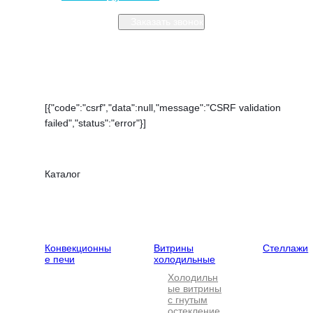
Заказать звонок
Закрыть меню
[{"code":"csrf","data":null,"message":"CSRF validation
failed","status":"error"}]
Каталог
Тепловое
Холодильное
Нейтральн
оборудование
оборудование
оборудова
Конвекционны
Витрины
Стеллажи
е печи
холодильные
Холодильн
ые витрины
с гнутым
остекление