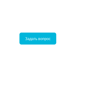
Задать вопрос
Войти
Корзина
ое
ние
Отложенные
Сравнение
товаров