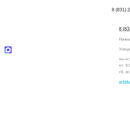
8 (831) 
8 (83
Нижн
Улиц
пн-чт
пт: 9
сб, в
arkti