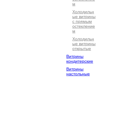
м
Холодильн
ые витрины
с прямым
остекление
м
Холодильн
ые витрины
открытые
Витрины
кондитерские
Витрины
настольные
Электромехан
Посудомоечно
Барное
ическое
е
оборудова
оборудование
оборудование
Оборудование
Хлебопекарно
Кофейное
для фастфуда
е
оборудова