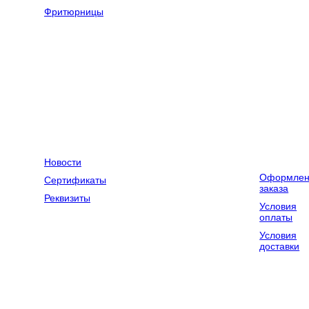
оборудование
Фритюрницы
Оборудование
Весовое
для химчисток
оборудование
и прачечных
Компания
Контакты
Доставка и
оплата
Новости
Оформлен
Сертификаты
заказа
Реквизиты
Условия
оплаты
Условия
доставки