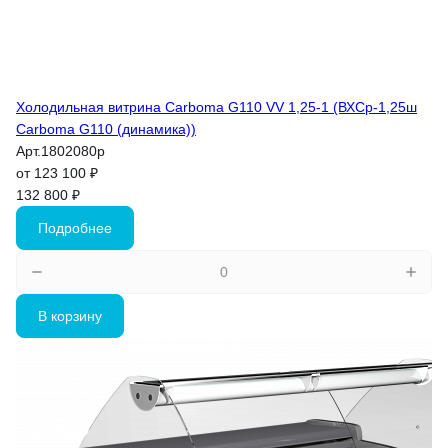
Холодильная витрина Carboma G110 VV 1,25-1 (ВХСр-1,25ш
Carboma G110 (динамика))
Арт.
1802080p
от 123 100 ₽
132 800 ₽
Подробнее
В корзину