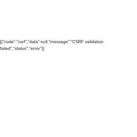
[{"code":"csrf","data":null,"message":"CSRF validation
failed","status":"error"}]
Каталог
Контакты
О компании
Доставка и оплата