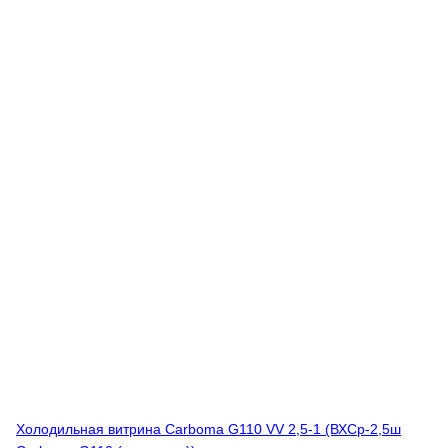
Холодильная витрина Carboma G110 VV 2,5-1 (ВХСр-2,5ш