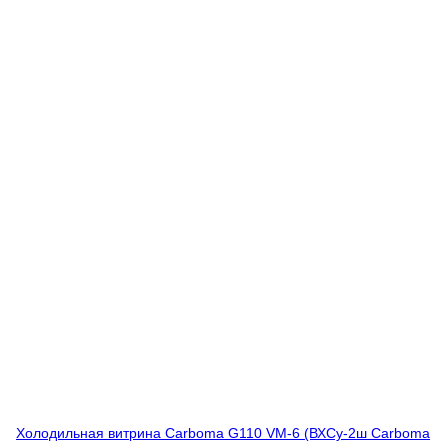
Холодильная витрина Carboma G110 VM-6 (ВХСу-2ш Carboma