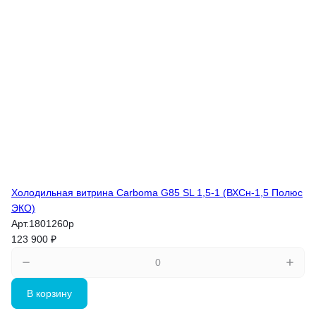
Холодильная витрина Carboma G85 SL 1,5-1 (ВХСн-1,5 Полюс
ЭКО)
Арт.
1801260p
123 900 ₽
В корзину