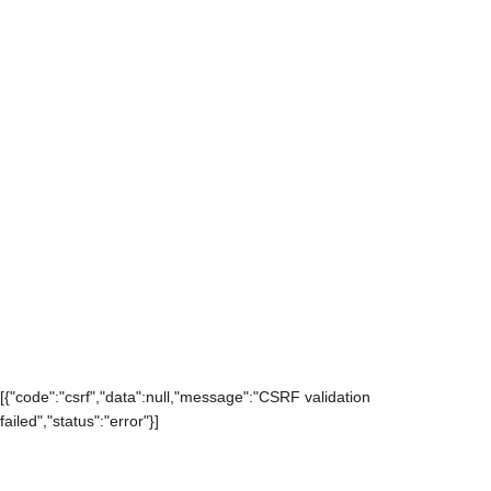
[{"code":"csrf","data":null,"message":"CSRF validation
failed","status":"error"}]
Каталог