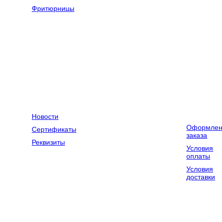
оборудование
Фритюрницы
Оборудование
Весовое
для химчисток
оборудование
и прачечных
Компания
Контакты
Доставка и
оплата
Новости
Оформлен
Сертификаты
заказа
Реквизиты
Условия
оплаты
Условия
доставки