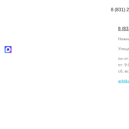
8 (831) 
8 (83
Нижн
Улиц
пн-чт
пт: 9
сб, в
arkti