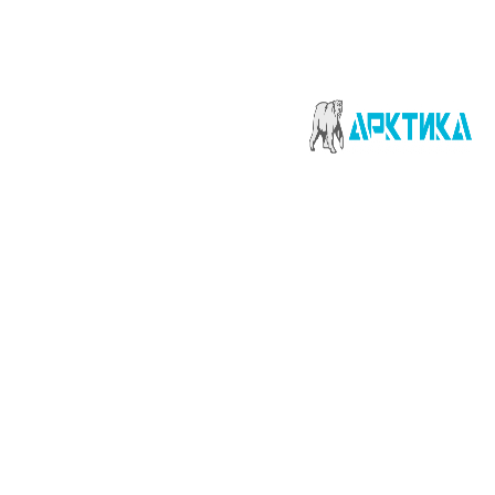
ние
ние