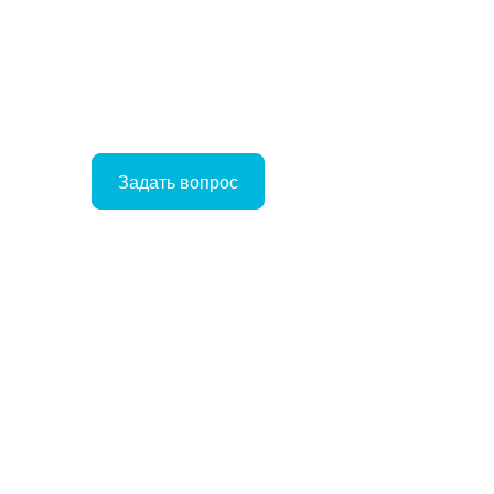
Задать вопрос
Войти
Корзина
ое
ние
Отложенные
Сравнение
товаров