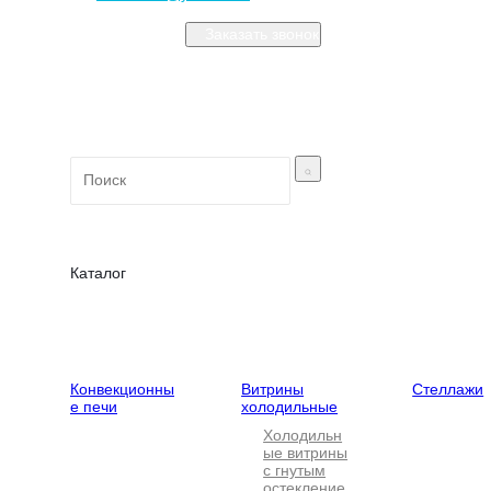
Заказать звонок
Закрыть меню
Каталог
Тепловое
Холодильное
Нейтральн
оборудование
оборудование
оборудова
Конвекционны
Витрины
Стеллажи
е печи
холодильные
Холодильн
ые витрины
с гнутым
остекление