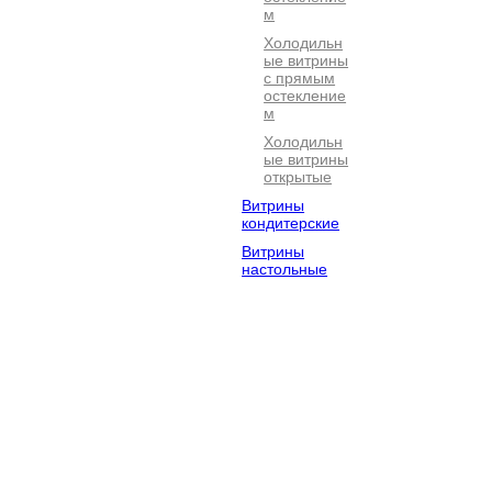
м
Холодильн
ые витрины
с прямым
остекление
м
Холодильн
ые витрины
открытые
Витрины
кондитерские
Витрины
настольные
Электромехан
Посудомоечно
Барное
ическое
е
оборудова
оборудование
оборудование
Оборудование
Хлебопекарно
Кофейное
для фастфуда
е
оборудова