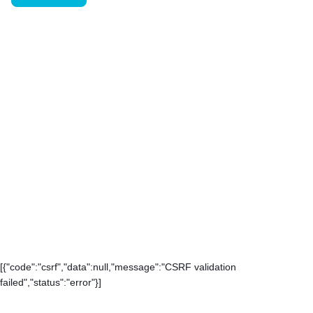
[{"code":"csrf","data":null,"message":"CSRF validation
failed","status":"error"}]