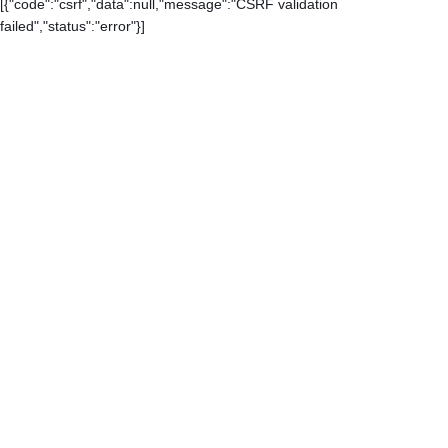
[{"code":"csrf","data":null,"message":"CSRF validation
failed","status":"error"}]
Каталог
Контакты
О компании
Доставка и оплата
Карта сайта