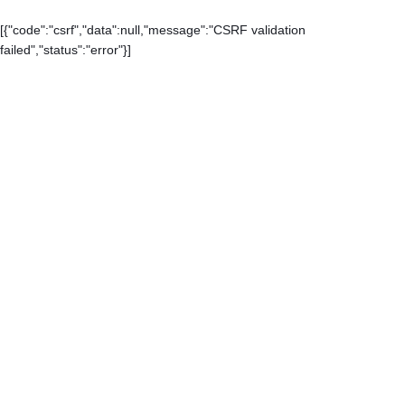
[{"code":"csrf","data":null,"message":"CSRF validation
failed","status":"error"}]
Каталог
Контакты
О компании
Доставка и оплата
Карта сайта