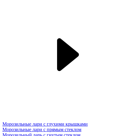
Морозильные лари с глухими крышками
Морозильные лари с прямым стеклом
Морозильный ларь с гнутым стеклом