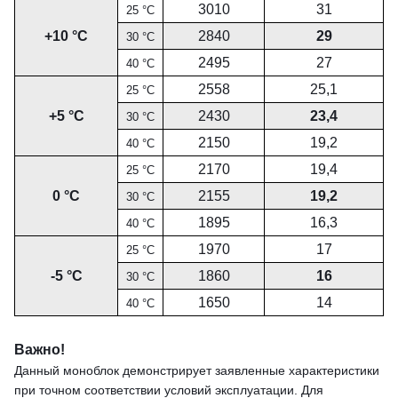
3010
31
25 °С
+10 °С
2840
29
30 °С
2495
27
40 °С
2558
25,1
25 °С
+5 °С
2430
23,4
30 °С
2150
19,2
40 °С
2170
19,4
25 °С
0 °С
2155
19,2
30 °С
1895
16,3
40 °С
1970
17
25 °С
-5 °С
1860
16
30 °С
1650
14
40 °С
Важно!
Данный моноблок демонстрирует заявленные характеристики
при точном соответствии условий эксплуатации. Для