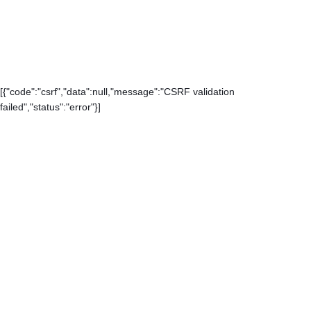
[{"code":"csrf","data":null,"message":"CSRF validation
failed","status":"error"}]
Каталог
Контакты
О компании
Доставка и оплата