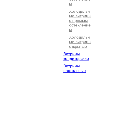
м
Холодильн
ые витрины
с прямым
остекление
м
Холодильн
ые витрины
открытые
Витрины
кондитерские
Витрины
настольные
Электромехан
Посудомоечно
Барное
ическое
е
оборудова
оборудование
оборудование
Оборудование
Хлебопекарно
Кофейное
для фастфуда
е
оборудова