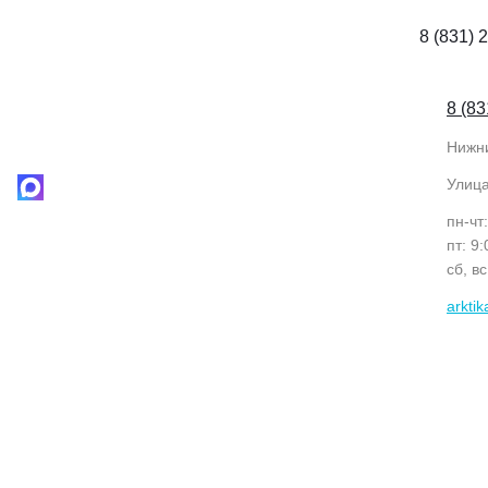
8 (831) 
8 (83
Нижн
Улиц
пн-чт
пт: 9
сб, в
arkti