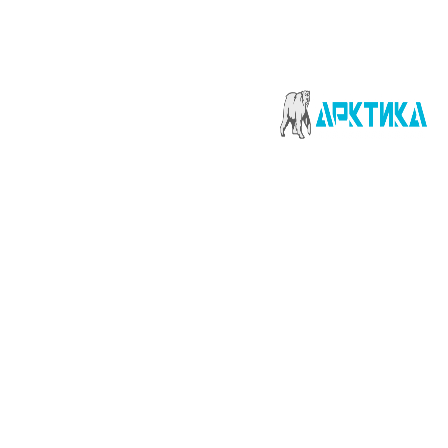
ние
ние