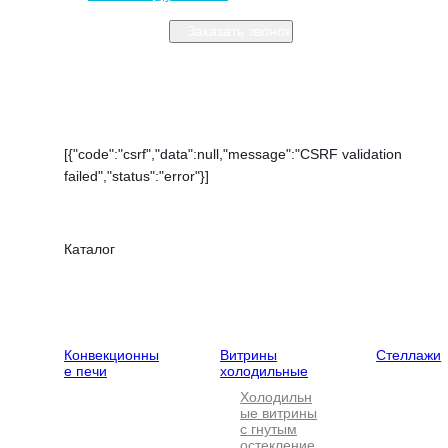
Заказать звонок
Закрыть меню
[{"code":"csrf","data":null,"message":"CSRF validation
failed","status":"error"}]
Каталог
Тепловое
Холодильное
Нейтральн
оборудование
оборудование
оборудова
Конвекционны
Витрины
Стеллажи
е печи
холодильные
Холодильн
ые витрины
с гнутым
остекление