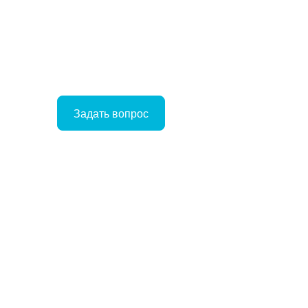
Задать вопрос
Войти
Корзина
ое
ние
Отложенные
Сравнение
товаров