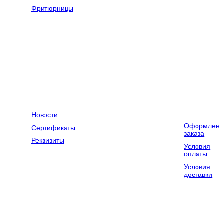
оборудование
Фритюрницы
Оборудование
Весовое
для химчисток
оборудование
и прачечных
Компания
Контакты
Доставка и
оплата
Новости
Оформлен
Сертификаты
заказа
Реквизиты
Условия
оплаты
Условия
доставки