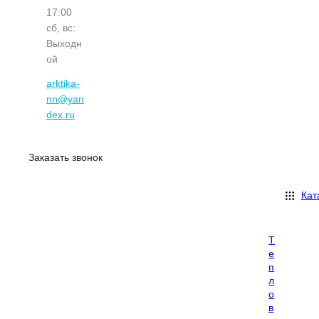
17:00
сб, вс:
Выходн
ой
arktika-
nn@yan
dex.ru
Заказать звонок
Кат
Т
е
п
л
о
в