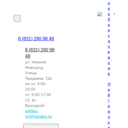
о
е
о
б
о
р
у
8 (831) 280 98 48
д
о
8 (831) 280 98
в
48
а
ул. Нижний
н
Новгород,
и
Улица
е
Чаадаева, 1Ш
пн-чт: 9:00-
Н
18:00
е
пт: 9:00-17:00
й
сб, вс:
т
Выходной
р
arktika-
а
nn@yandex.ru
л
ь
Заказать звонок
н