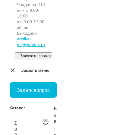
Чаадаева, 1Ш
пн-чт: 9:00-
18:00
пт: 9:00-17:00
сб, вс:
Выходной
arktika-
nn@yandex.ru
Заказать звонок
Закрыть меню
Задать вопрос
Каталог
В
о
й
Т
е
т
п