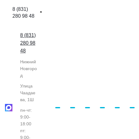
8 (831)
280 98 48
8 (831)
280 98
48
Нижний
Новгоро
д
Улица
Чаадае
ва, 1Ш
пн-чт:
9:00-
18:00
пт:
9:00-