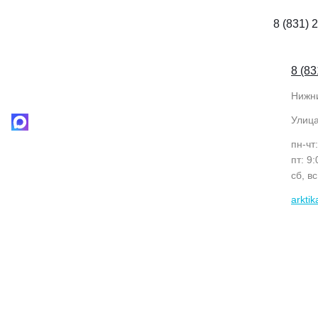
8 (831) 
8 (83
Нижн
Улиц
пн-чт
пт: 9
сб, в
arkti