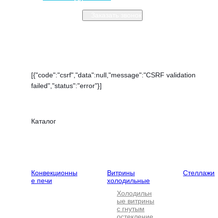
Заказать звонок
Закрыть меню
[{"code":"csrf","data":null,"message":"CSRF validation
failed","status":"error"}]
Каталог
Тепловое
Холодильное
Нейтральн
оборудование
оборудование
оборудова
Конвекционны
Витрины
Стеллажи
е печи
холодильные
Холодильн
ые витрины
с гнутым
остекление