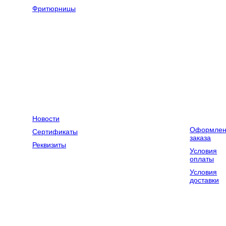
оборудование
Фритюрницы
Оборудование
Весовое
для химчисток
оборудование
и прачечных
Компания
Контакты
Доставка и
оплата
Новости
Оформлен
Сертификаты
заказа
Реквизиты
Условия
оплаты
Условия
доставки