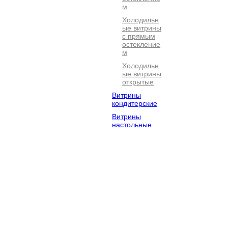
м
Холодильн
ые витрины
с прямым
остекление
м
Холодильн
ые витрины
открытые
Витрины
кондитерские
Витрины
настольные
Электромехан
Посудомоечно
Барное
ическое
е
оборудова
оборудование
оборудование
Оборудование
Хлебопекарно
Кофейное
для фастфуда
е
оборудова