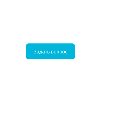
Задать вопрос
Войти
Корзина
ое
ние
Отложенные
Сравнение
товаров