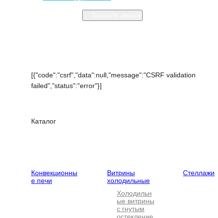
Заказать звонок
Закрыть меню
[{"code":"csrf","data":null,"message":"CSRF validation
failed","status":"error"}]
Каталог
Тепловое
Холодильное
Нейтральн
оборудование
оборудование
оборудова
Конвекционны
Витрины
Стеллажи
е печи
холодильные
Холодильн
ые витрины
с гнутым
остекление