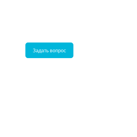
Задать вопрос
Войти
Корзина
ое
ние
Отложенные
Сравнение
товаров