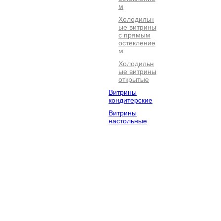
м
Холодильн
ые витрины
с прямым
остекление
м
Холодильн
ые витрины
открытые
Витрины
кондитерские
Витрины
настольные
Электромехан
Посудомоечно
Барное
ическое
е
оборудова
оборудование
оборудование
Оборудование
Хлебопекарно
Кофейное
для фастфуда
е
оборудова