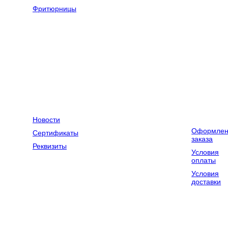
оборудование
Фритюрницы
Оборудование
Весовое
для химчисток
оборудование
и прачечных
Компания
Контакты
Доставка и
оплата
Новости
Оформлен
Сертификаты
заказа
Реквизиты
Условия
оплаты
Условия
доставки