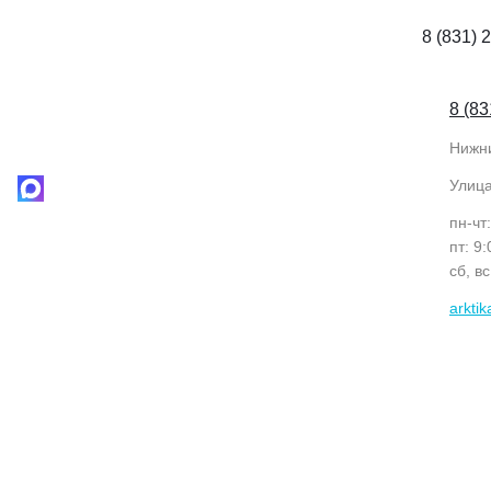
8 (831) 
8 (83
Нижн
Улиц
пн-чт
пт: 9
сб, в
arkti