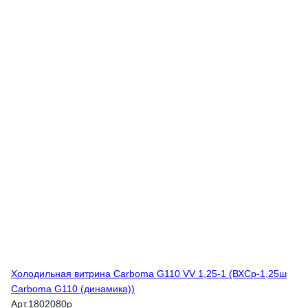
Холодильная витрина Carboma G110 VV 1,25-1 (ВХСр-1,25ш
Carboma G110 (динамика))
Арт.
1802080p