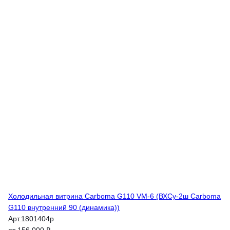
Холодильная витрина Carboma G110 VM-6 (ВХСу-2ш Carboma
G110 внутренний 90 (динамика))
Арт.
1801404p