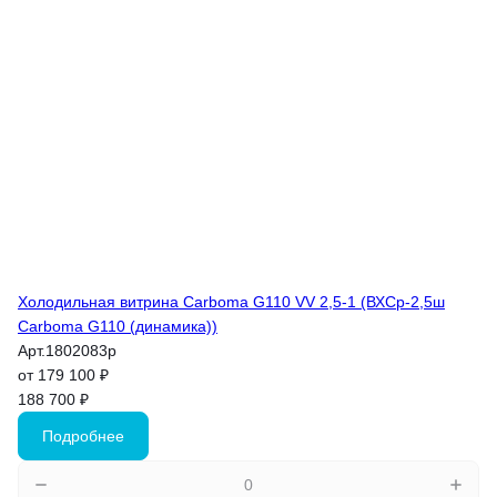
Холодильная витрина Carboma G110 VV 2,5-1 (ВХСр-2,5ш
Carboma G110 (динамика))
Арт.
1802083p
от 179 100 ₽
188 700 ₽
Подробнее