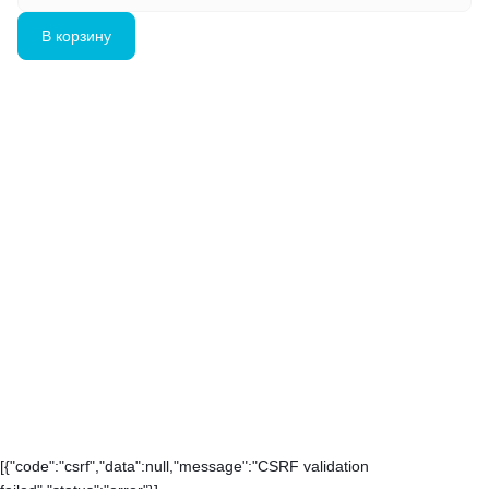
В корзину
[{"code":"csrf","data":null,"message":"CSRF validation