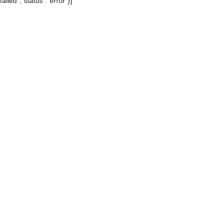
failed","status":"error"}]
Каталог
Контакты
О компании
Доставка и оплата
Карта сайта