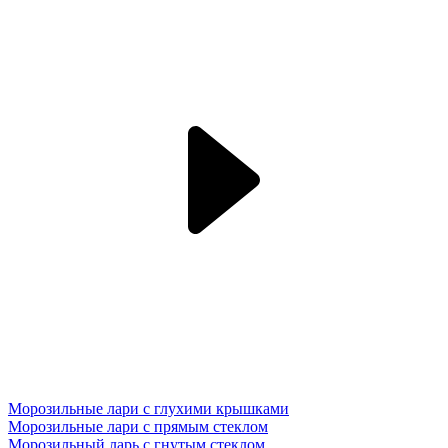
Морозильные лари с глухими крышками
Морозильные лари с прямым стеклом
Морозильный ларь с гнутым стеклом