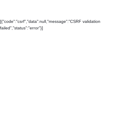
[{"code":"csrf","data":null,"message":"CSRF validation
failed","status":"error"}]
Каталог
Контакты
О компании
Доставка и оплата
Карта сайта