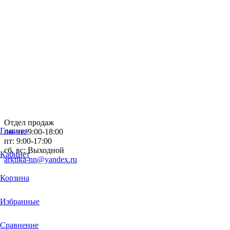
Отдел продаж
Главная
пн-чт: 9:00-18:00
пт: 9:00-17:00
сб, вс: Выходной
Кабинет
arktika-nn@yandex.ru
Корзина
Избранные
Сравнение