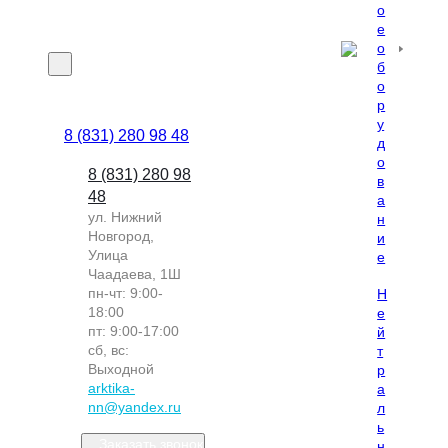
о
е
о
б
о
р
у
8 (831) 280 98 48
д
о
8 (831) 280 98
в
48
а
ул. Нижний
н
Новгород,
и
Улица
е
Чаадаева, 1Ш
пн-чт: 9:00-
Н
18:00
е
пт: 9:00-17:00
й
сб, вс:
т
Выходной
р
arktika-
а
nn@yandex.ru
л
ь
Заказать звонок
н