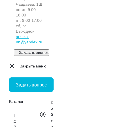
Чаадаева, 1Ш
пн-чт: 9:00-
18:00
пт: 9:00-17:00
сб, вс:
Выходной
arktika-
nn@yandex.ru
Заказать звонок
Закрыть меню
Задать вопрос
Каталог
В
о
й
Т
е
т
п