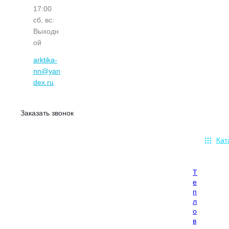
17:00
сб, вс:
Выходн
ой
arktika-
nn@yan
dex.ru
Заказать звонок
Кат
Т
е
п
л
о
в