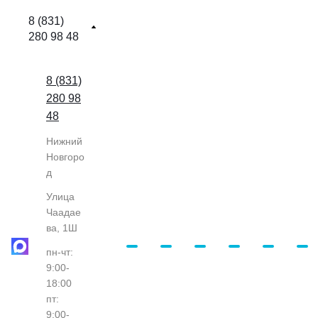
8 (831)
280 98 48
8 (831)
280 98
48
Нижний
Новгоро
д
Улица
Чаадае
ва, 1Ш
пн-чт:
9:00-
18:00
пт:
9:00-