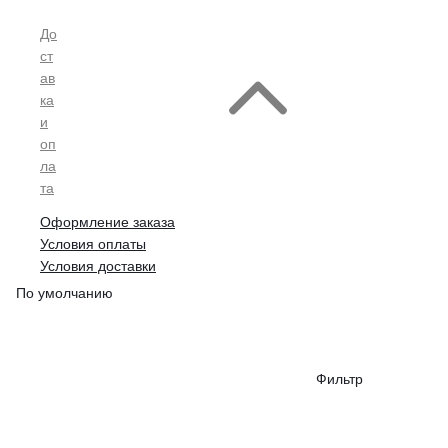
До
ст
ав
ка
и
оп
ла
та
Оформление заказа
Условия оплаты
Условия доставки
По умолчанию
Фильтр