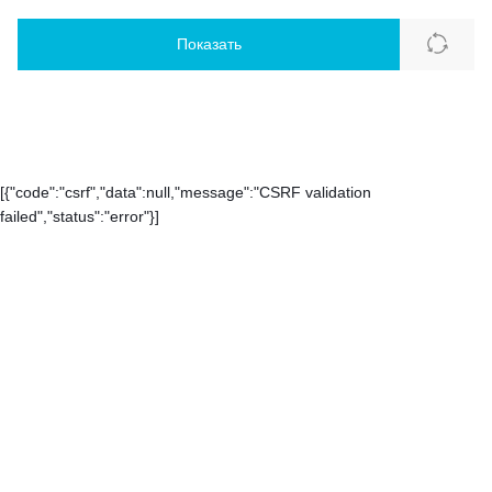
Показать
[{"code":"csrf","data":null,"message":"CSRF validation
failed","status":"error"}]
Каталог
Контакты
О компании