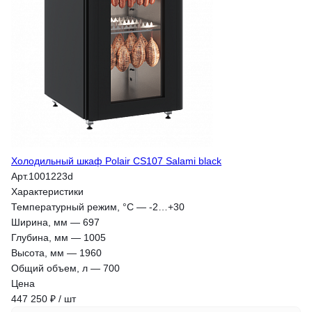
Холодильный шкаф Polair CS107 Salami black
Арт.
1001223d
Характеристики
Температурный режим, °С
—
-2…+30
Ширина, мм
—
697
Глубина, мм
—
1005
Высота, мм
—
1960
Общий объем, л
—
700
Цена
447 250 ₽ / шт