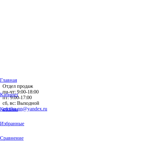
Главная
Отдел продаж
пн-чт: 9:00-18:00
Кабинет
пт: 9:00-17:00
сб, вс: Выходной
arktika-nn@yandex.ru
Корзина
Избранные
Сравнение