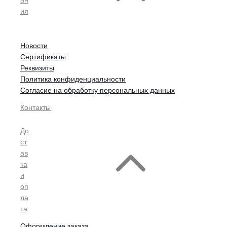
ия
Новости
Сертификаты
Реквизиты
Политика конфиденциальности
Согласие на обработку персональных данных
Контакты
До
ст
ав
ка
и
оп
ла
та
Оформление заказа