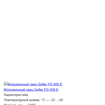
Морозильный ларь Gellar FG 500 E
Характеристики
Температурный режим, °С
—
-22...-18
Ширина, мм
—
1400