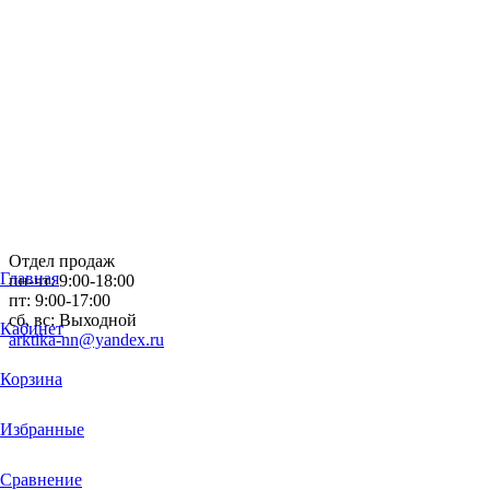
Отдел продаж
Главная
пн-чт: 9:00-18:00
пт: 9:00-17:00
сб, вс: Выходной
Кабинет
arktika-nn@yandex.ru
Корзина
Избранные
Сравнение