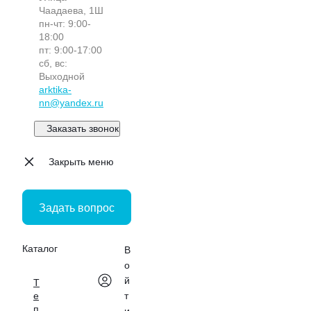
Чаадаева, 1Ш
пн-чт: 9:00-
18:00
пт: 9:00-17:00
сб, вс:
Выходной
arktika-
nn@yandex.ru
Заказать звонок
Закрыть меню
Задать вопрос
Каталог
В
о
й
Т
е
т
п