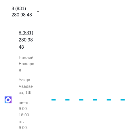
8 (831)
280 98 48
8 (831)
280 98
48
Нижний
Новгоро
д
Улица
Чаадае
ва, 1Ш
пн-чт:
9:00-
18:00
пт:
9:00-