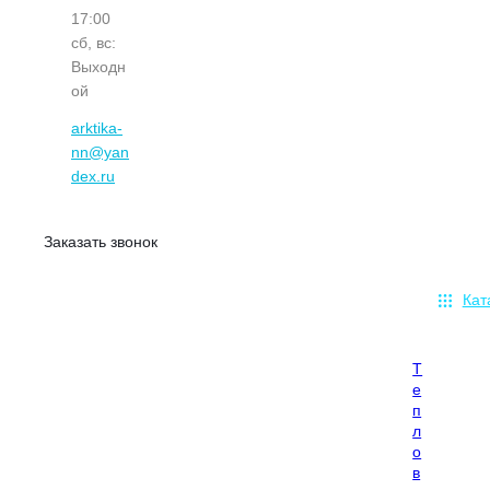
17:00
сб, вс:
Выходн
ой
arktika-
nn@yan
dex.ru
Заказать звонок
Кат
Т
е
п
л
о
в