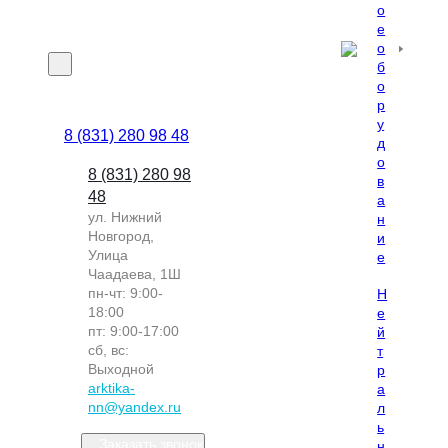
о
е
о
б
о
р
у
8 (831) 280 98 48
д
о
8 (831) 280 98
в
48
а
ул. Нижний
н
Новгород,
и
Улица
е
Чаадаева, 1Ш
пн-чт: 9:00-
Н
18:00
е
пт: 9:00-17:00
й
сб, вс:
т
Выходной
р
arktika-
а
nn@yandex.ru
л
ь
Заказать звонок
н