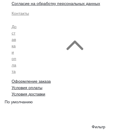
Согласие на обработку персональных данных
Контакты
До
ст
ав
ка
и
оп
ла
та
Оформление заказа
Условия оплаты
Условия доставки
По умолчанию
Фильтр