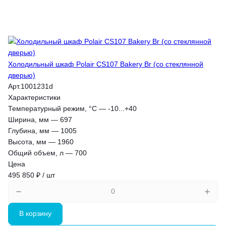
Холодильный шкаф Polair CS107 Bakery Br (со стеклянной
дверью)
Арт.
1001231d
Характеристики
Температурный режим, °С
—
-10...+40
Ширина, мм
—
697
Глубина, мм
—
1005
Высота, мм
—
1960
Общий объем, л
—
700
Цена
495 850 ₽ / шт
В корзину