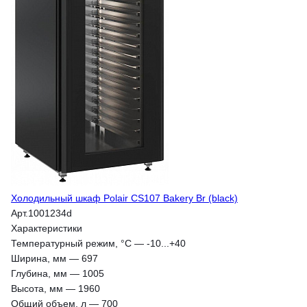
Холодильный шкаф Polair CS107 Bakery Br (black)
Арт.
1001234d
Характеристики
Температурный режим, °С
—
-10...+40
Ширина, мм
—
697
Глубина, мм
—
1005
Высота, мм
—
1960
Общий объем, л
—
700