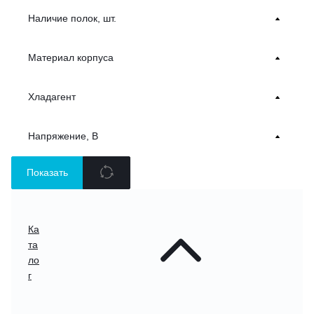
Наличие полок, шт.
Материал корпуса
Хладагент
Напряжение, В
Показать
Ка
та
ло
г