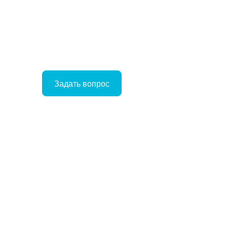
Задать вопрос
Войти
Корзина
ое
ние
Отложенные
Сравнение
товаров