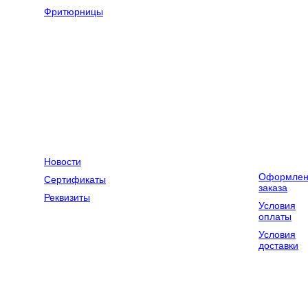
оборудование
Фритюрницы
Оборудование
Весовое
для химчисток
оборудование
и прачечных
Компания
Контакты
Доставка и
оплата
Новости
Оформлен
Сертификаты
заказа
Реквизиты
Условия
оплаты
Условия
доставки