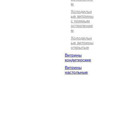
м
Холодильн
ые витрины
с прямым
остекление
м
Холодильн
ые витрины
открытые
Витрины
кондитерские
Витрины
настольные
Электромехан
Посудомоечно
Барное
ическое
е
оборудова
оборудование
оборудование
Оборудование
Хлебопекарно
Кофейное
для фастфуда
е
оборудова