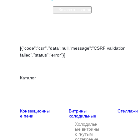
Заказать звонок
Закрыть меню
[{"code":"csrf","data":null,"message":"CSRF validation
failed","status":"error"}]
Каталог
Тепловое
Холодильное
Нейтральн
оборудование
оборудование
оборудова
Конвекционны
Витрины
Стеллажи
е печи
холодильные
Холодильн
ые витрины
с гнутым
остекление