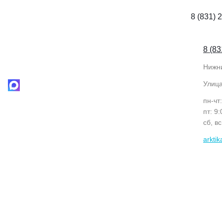
8 (831) 
8 (83
Нижн
Улиц
пн-чт
пт: 9
сб, в
arkti