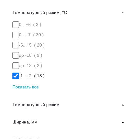
Температурный режим, °С
0…+6 (
3
)
0…+7 (
30
)
-5...+5 (
20
)
до -18 (
9
)
до -13 (
2
)
-1...+2 (
13
)
Показать все
Температурный режим
Ширина, мм