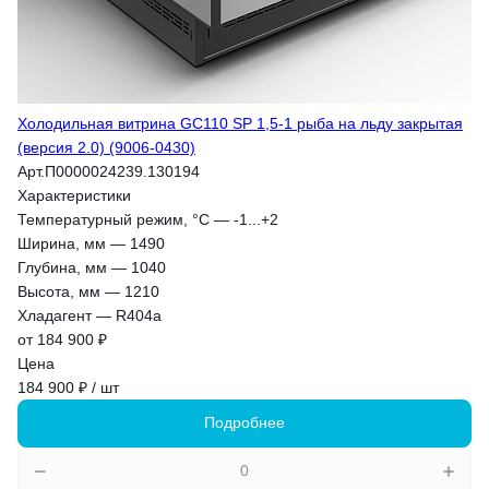
Холодильная витрина GC110 SP 1,5-1 рыба на льду закрытая
(версия 2.0) (9006-0430)
Арт.
П0000024239.130194
Характеристики
Температурный режим, °С
—
-1...+2
Ширина, мм
—
1490
Глубина, мм
—
1040
Высота, мм
—
1210
Хладагент
—
R404a
от 184 900 ₽
Цена
184 900 ₽ / шт
Подробнее