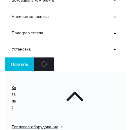
Боковины в комплекте
Наличие запасника
Подогрев стекла
Установка
Показать
Ка
та
ло
г
Тепловое оборудование