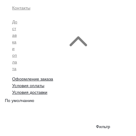
Контакты
До
ст
ав
ка
и
оп
ла
та
Оформление заказа
Условия оплаты
Условия доставки
По умолчанию
Фильтр